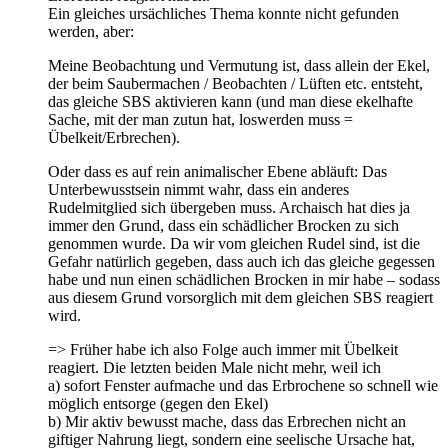
Ein gleiches ursächliches Thema konnte nicht gefunden
werden, aber:
Meine Beobachtung und Vermutung ist, dass allein der Ekel,
der beim Saubermachen / Beobachten / Lüften etc. entsteht,
das gleiche SBS aktivieren kann (und man diese ekelhafte
Sache, mit der man zutun hat, loswerden muss =
Übelkeit/Erbrechen).
Oder dass es auf rein animalischer Ebene abläuft: Das
Unterbewusstsein nimmt wahr, dass ein anderes
Rudelmitglied sich übergeben muss. Archaisch hat dies ja
immer den Grund, dass ein schädlicher Brocken zu sich
genommen wurde. Da wir vom gleichen Rudel sind, ist die
Gefahr natürlich gegeben, dass auch ich das gleiche gegessen
habe und nun einen schädlichen Brocken in mir habe – sodass
aus diesem Grund vorsorglich mit dem gleichen SBS reagiert
wird.
=> Früher habe ich also Folge auch immer mit Übelkeit
reagiert. Die letzten beiden Male nicht mehr, weil ich
a) sofort Fenster aufmache und das Erbrochene so schnell wie
möglich entsorge (gegen den Ekel)
b) Mir aktiv bewusst mache, dass das Erbrechen nicht an
giftiger Nahrung liegt, sondern eine seelische Ursache hat,