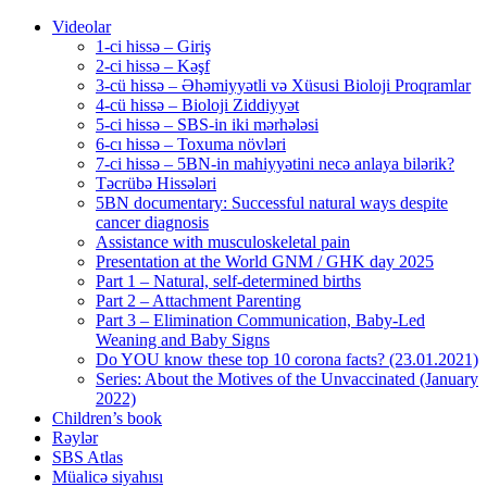
Videolar
1-ci hissə – Giriş
2-ci hissə – Kəşf
3-cü hissə – Əhəmiyyətli və Xüsusi Bioloji Proqramlar
4-cü hissə – Bioloji Ziddiyyət
5-ci hissə – SBS-in iki mərhələsi
6-cı hissə – Toxuma növləri
7-ci hissə – 5BN-in mahiyyətini necə anlaya bilərik?
Təcrübə Hissələri
5BN documentary: Successful natural ways despite
cancer diagnosis
Assistance with musculoskeletal pain
Presentation at the World GNM / GHK day 2025
Part 1 – Natural, self-determined births
Part 2 – Attachment Parenting
Part 3 – Elimination Communication, Baby-Led
Weaning and Baby Signs
Do YOU know these top 10 corona facts? (23.01.2021)
Series: About the Motives of the Unvaccinated (January
2022)
Children’s book
Rəylər
SBS Atlas
Müalicə siyahısı