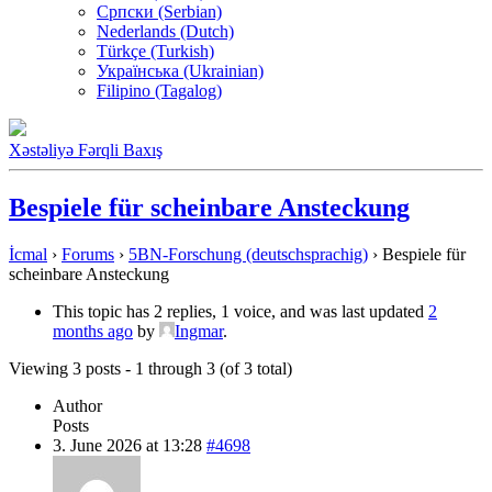
Српски (Serbian)
Nederlands (Dutch)
Türkçe (Turkish)
Українська (Ukrainian)
Filipino (Tagalog)
Xəstəliyə Fərqli Baxış
Bespiele für scheinbare Ansteckung
İcmal
›
Forums
›
5BN-Forschung (deutschsprachig)
›
Bespiele für
scheinbare Ansteckung
This topic has 2 replies, 1 voice, and was last updated
2
months ago
by
Ingmar
.
Viewing 3 posts - 1 through 3 (of 3 total)
Author
Posts
3. June 2026 at 13:28
#4698