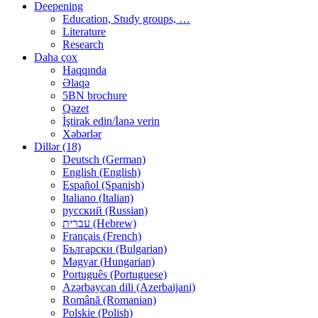
Deepening
Education, Study groups, …
Literature
Research
Daha çox
Haqqında
Əlaqə
5BN brochure
Qəzet
İştirak edin/İanə verin
Xəbərlər
Dillər (18)
Deutsch (German)
English (English)
Español (Spanish)
Italiano (Italian)
русский (Russian)
עברית (Hebrew)
Français (French)
Български (Bulgarian)
Magyar (Hungarian)
Português (Portuguese)
Azərbaycan dili (Azerbaijani)
Română (Romanian)
Polskie (Polish)