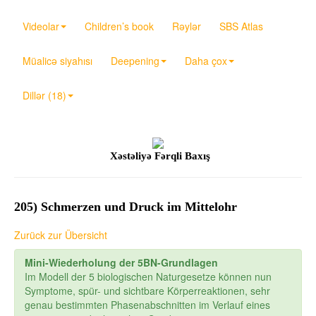
Videolar
Children’s book
Rəylər
SBS Atlas
Müalicə siyahısı
Deepening
Daha çox
Dillər (18)
Xəstəliyə Fərqli Baxış
205) Schmerzen und Druck im Mittelohr
Zurück zur Übersicht
Mini-Wiederholung der 5BN-Grundlagen
Im Modell der 5 biologischen Naturgesetze können nun
Symptome, spür- und sichtbare Körperreaktionen, sehr
genau bestimmten Phasenabschnitten im Verlauf eines