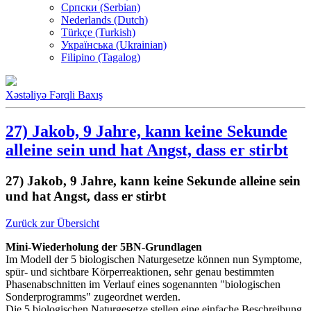
Српски (Serbian)
Nederlands (Dutch)
Türkçe (Turkish)
Українська (Ukrainian)
Filipino (Tagalog)
Xəstəliyə Fərqli Baxış
27) Jakob, 9 Jahre, kann keine Sekunde
alleine sein und hat Angst, dass er stirbt
27) Jakob, 9 Jahre, kann keine Sekunde alleine sein
und hat Angst, dass er stirbt
Zurück zur Übersicht
Mini-Wiederholung der 5BN-Grundlagen
Im Modell der 5 biologischen Naturgesetze können nun Symptome,
spür- und sichtbare Körperreaktionen, sehr genau bestimmten
Phasenabschnitten im Verlauf eines sogenannten "biologischen
Sonderprogramms" zugeordnet werden.
Die 5 biologischen Naturgesetze stellen eine einfache Beschreibung