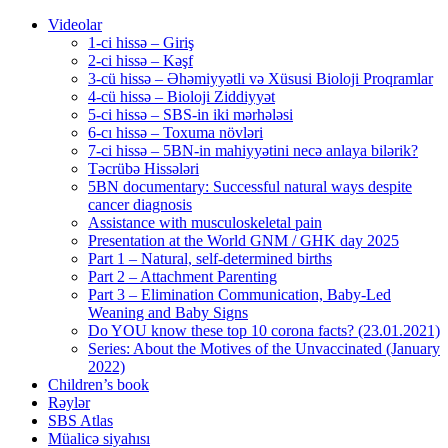
Videolar
1-ci hissə – Giriş
2-ci hissə – Kəşf
3-cü hissə – Əhəmiyyətli və Xüsusi Bioloji Proqramlar
4-cü hissə – Bioloji Ziddiyyət
5-ci hissə – SBS-in iki mərhələsi
6-cı hissə – Toxuma növləri
7-ci hissə – 5BN-in mahiyyətini necə anlaya bilərik?
Təcrübə Hissələri
5BN documentary: Successful natural ways despite
cancer diagnosis
Assistance with musculoskeletal pain
Presentation at the World GNM / GHK day 2025
Part 1 – Natural, self-determined births
Part 2 – Attachment Parenting
Part 3 – Elimination Communication, Baby-Led
Weaning and Baby Signs
Do YOU know these top 10 corona facts? (23.01.2021)
Series: About the Motives of the Unvaccinated (January
2022)
Children’s book
Rəylər
SBS Atlas
Müalicə siyahısı