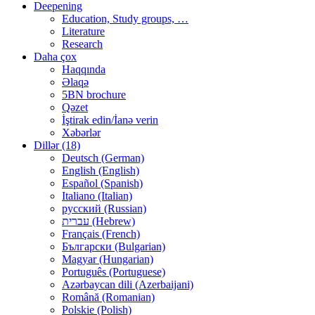
Deepening
Education, Study groups, …
Literature
Research
Daha çox
Haqqında
Əlaqə
5BN brochure
Qəzet
İştirak edin/İanə verin
Xəbərlər
Dillər (18)
Deutsch (German)
English (English)
Español (Spanish)
Italiano (Italian)
русский (Russian)
עברית (Hebrew)
Français (French)
Български (Bulgarian)
Magyar (Hungarian)
Português (Portuguese)
Azərbaycan dili (Azerbaijani)
Română (Romanian)
Polskie (Polish)